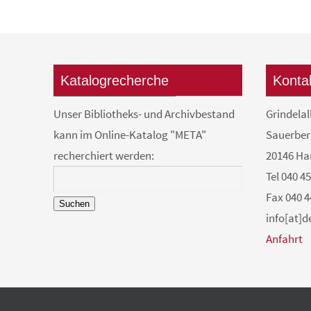
Katalogrecherche
Konta
Unser Bibliotheks- und Archivbestand
Grindelal
kann im Online-Katalog "META"
Sauerber
recherchiert werden:
20146 H
Tel 040 4
Fax 040 4
Suchen
info[at]
Anfahrt