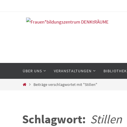
Zum
Inhalt
springen
Zum
ÜBER UNS
VERANSTALTUNGEN
BIBLIOTHEK
Inhalt
springen
Start
Beiträge verschlagwortet mit "Stillen"
Schlagwort:
Stillen