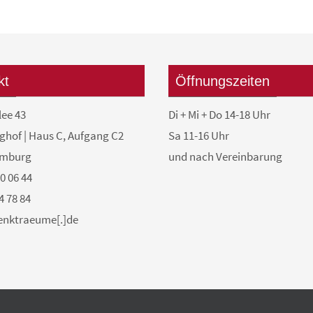
kt
Öffnungszeiten
lee 43
Di + Mi + Do 14-18 Uhr
ghof | Haus C, Aufgang C2
Sa 11-16 Uhr
amburg
und nach Vereinbarung
50 06 44
4 78 84
denktraeume[.]de