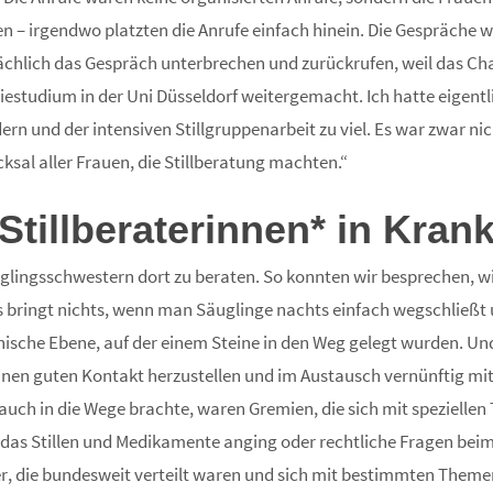
n – irgendwo platzten die Anrufe einfach hinein. Die Gespräche
hlich das Gespräch unterbrechen und zurückrufen, weil das Cha
iestudium in der Uni Düsseldorf weitergemacht. Ich hatte eigentl
ern und der intensiven Stillgruppenarbeit zu viel. Es war zwar n
cksal aller Frauen, die Stillberatung machten.“
Stillberaterinnen* in Kra
lingsschwestern dort zu beraten. So konnten wir besprechen, wi
 bringt nichts, wenn man Säuglinge nachts einfach wegschließt 
nische Ebene, auf der einem Steine in den Weg gelegt wurden. U
n guten Kontakt herzustellen und im Austausch vernünftig mite
ch in die Wege brachte, waren Gremien, die sich mit speziellen 
das Stillen und Medikamente anging oder rechtliche Fragen beim S
r, die bundesweit verteilt waren und sich mit bestimmten Theme