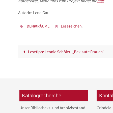
aufbereitet. Mehr Infos zum Projekt findet ihr
hier
.
Autorin: Lena Gaul
DENKtRÄUME
.
Lesezeichen
.
Lesetipp: Leonie Schöler, „Beklaute Frauen“
Katalogrecherche
Konta
Unser Bibliotheks- und Archivbestand
Grindelal