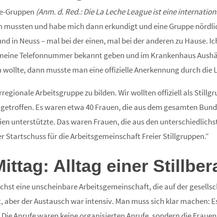
gue-Gruppen
(Anm. d. Red.: Die
La Leche League ist eine internation
n mussten und habe mich dann erkundigt und eine Gruppe nördlic
und in Neuss – mal bei der einen, mal bei der anderen zu Hause. Ic
eine Telefonnummer bekannt geben und im Krankenhaus Aushänge 
n wollte, dann musste man eine offizielle Anerkennung durch di
ionale Arbeitsgruppe zu bilden. Wir wollten offiziell als Stillg
 getroffen. Es waren etwa 40 Frauen, die aus dem gesamten Bun
hien unterstützte. Das waren Frauen, die aus den unterschiedlich
Startschuss für die Arbeitsgemeinschaft Freier Stillgruppen.“
ttag: Alltag einer Stillber
chst eine unscheinbare Arbeitsgemeinschaft, die auf der gesellsc
oft, aber der Austausch war intensiv. Man muss sich klar machen:
t. Die Anrufe waren keine organisierten Anrufe, sondern die Fraue