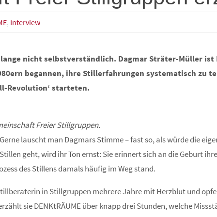
ME
,
Interview
lange nicht selbstverständlich. Dagmar Sträter-Müller ist
1980ern begannen, ihre Stillerfahrungen systematisch zu te
ll-Revolution‘ starteten.
einschaft Freier Stillgruppen.
“ Gerne lauscht man Dagmars Stimme – fast so, als würde die eig
illen geht, wird ihr Ton ernst: Sie erinnert sich an die Geburt ih
ozess des Stillens damals häufig im Weg stand.
illberaterin in Stillgruppen mehrere Jahre mit Herzblut und opfer
 erzählt sie DENKtRÄUME über knapp drei Stunden, welche Missstä