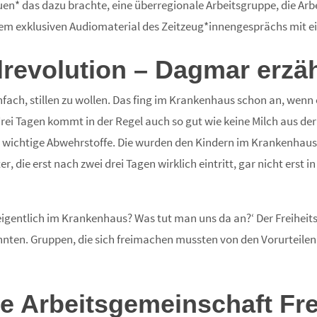
en* das dazu brachte, eine überregionale Arbeitsgruppe, die Arbe
em exklusiven Audiomaterial des Zeitzeug*innengesprächs mit ei
lrevolution – Dagmar erzäh
fach, stillen zu wollen. Das fing im Krankenhaus schon an, wenn e
 drei Tagen kommt in der Regel auch so gut wie keine Milch aus der
 wichtige Abwehrstoffe. Die wurden den Kindern im Krankenhaus 
r, die erst nach zwei drei Tagen wirklich eintritt, gar nicht erst 
eigentlich im Krankenhaus? Was tut man uns da an?‘ Der Freiheit
konnten. Gruppen, die sich freimachen mussten von den Vorurtei
ie Arbeitsgemeinschaft Fre