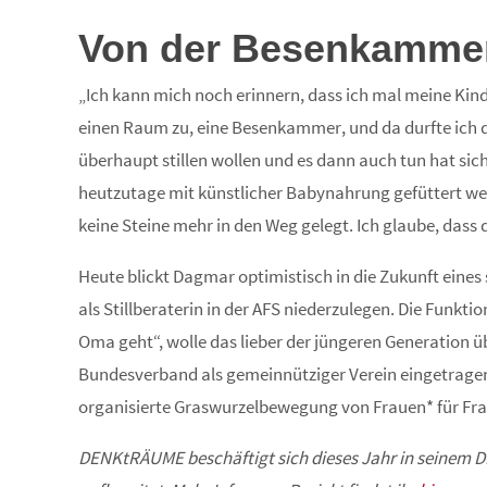
Von der Besenkammer
„Ich kann mich noch erinnern, dass ich mal meine Kinde
einen Raum zu, eine Besenkammer, und da durfte ich das
überhaupt stillen wollen und es dann auch tun hat sich 
heutzutage mit künstlicher Babynahrung gefüttert wer
keine Steine mehr in den Weg gelegt. Ich glaube, dass
Heute blickt Dagmar optimistisch in die Zukunft eines
als Stillberaterin in der AFS niederzulegen. Die Funkti
Oma geht“, wolle das lieber der jüngeren Generation übe
Bundesverband als gemeinnütziger Verein eingetragen und
organisierte Graswurzelbewegung von Frauen* für Fra
DENKtRÄUME beschäftigt sich dieses Jahr in seinem DD