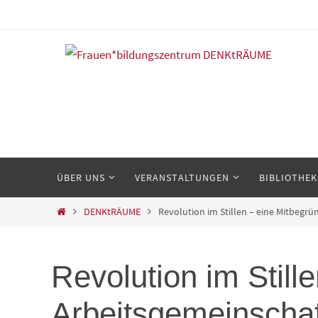
Zum
Inhalt
springen
Zum
ÜBER UNS
VERANSTALTUNGEN
BIBLIOTHEK
Inhalt
springen
Start
DENKtRÄUME
Revolution im Stillen – eine Mitbegrü
Revolution im Still
Arbeitsgemeinschaft