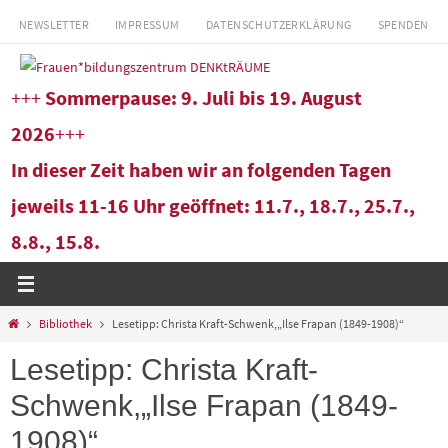
Zum
NEWSLETTER
IMPRESSUM
DATENSCHUTZERKLÄRUNG
SPENDEN
Inhalt
springen
+++
Sommerpause: 9. Juli bis 19. August
2026
+++
In dieser Zeit haben wir an folgenden Tagen
jeweils 11-16 Uhr geöffnet: 11.7., 18.7., 25.7.,
8.8., 15.8.
Start
Bibliothek
Lesetipp: Christa Kraft-Schwenk,„Ilse Frapan (1849-1908)“
Lesetipp: Christa Kraft-
Schwenk,„Ilse Frapan (1849-
1908)“