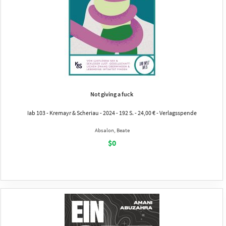
Not giving a fuck
Iab 103 - Kremayr & Scheriau - 2024 - 192 S. - 24,00 € - Verlagsspende
Absalon, Beate
$0