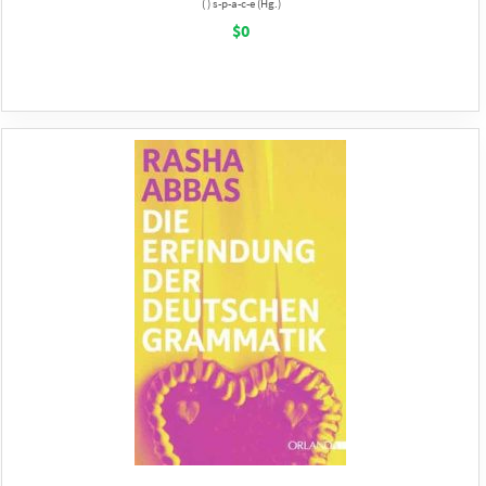
( ) s-p-a-c-e (Hg.)
$0