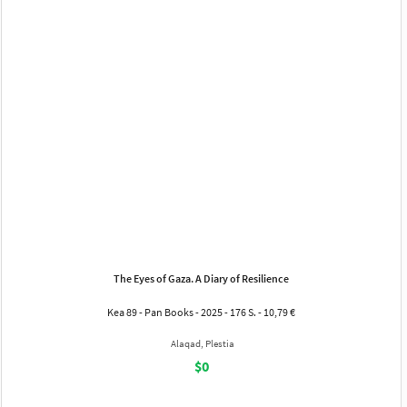
The Eyes of Gaza. A Diary of Resilience
Kea 89 - Pan Books - 2025 - 176 S. - 10,79 €
Alaqad, Plestia
$0