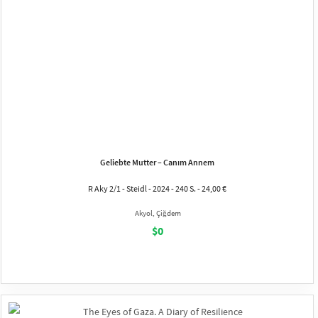
Geliebte Mutter – Canım Annem
R Aky 2/1 - Steidl - 2024 - 240 S. - 24,00 €
Akyol, Çiğdem
$0