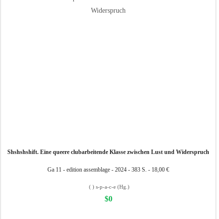
Shshshshift. Eine queere clubarbeitende Klasse zwischen Lust und Widerspruch
Ga 11 - edition assemblage - 2024 - 383 S. - 18,00 €
( ) s-p-a-c-e (Hg.)
$0