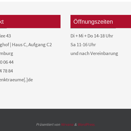
kt
Öffnungszeiten
lee 43
Di + Mi + Do 14-18 Uhr
ghof | Haus C, Aufgang C2
Sa 11-16 Uhr
amburg
und nach Vereinbarung
50 06 44
4 78 84
denktraeume[.]de
Präsentiert von
Nirvana
&
WordPress.