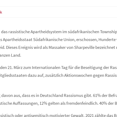
ek
 das rassistische Apartheidsystem im südafrikanischen Township
ls Apartheidsstaat Südafrikanische Union, erschossen, Hunderte w
d. Dieses Ereignis wird als Massaker von Sharpeville bezeichnet 
anzen Land.
den 21. März zum Internationalen Tag für die Beseitigung der Ras
itgliedsstaaten dazu auf, zusätzlich Aktionswochen gegen Rassis
davon aus, dass es in Deutschland Rassismus gibt. 61% der Befra
istische Auffassungen, 12% gelten als fremdenfeindlich. 40% der
sistisch oder antisemitisch motivierter Gewalt. 2021 zählte da