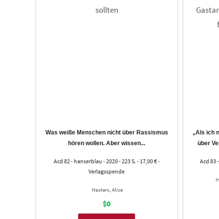
Was weiße Menschen nicht über Rassismus
„Als ich
hören wollen. Aber wissen...
über Ver
Acd 82 - hanserblau - 2020 - 223 S. - 17,00 € -
Acd 83 -
Verlagsspende
I
Hasters, Alice
$0