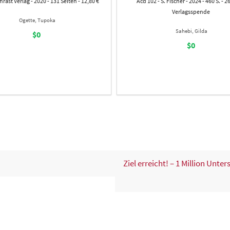
nrast Verlag - 2020 - 131 Seiten - 12,80 €
Acd 102 - S. Fischer - 2024 - 460 S. - 26
Verlagsspende
Ogette, Tupoka
Sahebi, Gilda
$0
$0
Ziel erreicht! – 1 Million Unt