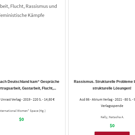
 nach Deutschland kam“ Gespräche
Rassismus. Strukturelle Probleme
tragsarbeit, Gastarbeit, Flucht,...
strukturelle Lösungen!
 Unrast Verlag - 2019 - 220 S. - 14,80 €
Acd 86 - Atrium Verlag - 2021 - 80 S. - 
Verlagsspende
nternational Women* Space (Hg.)
Kelly, Natasha A.
$0
$0