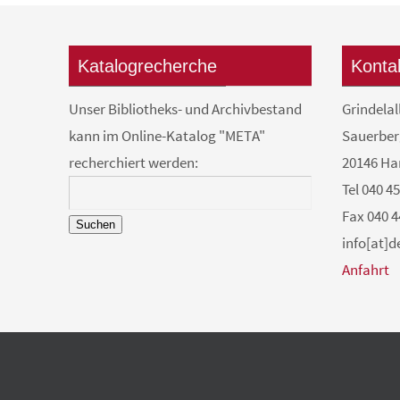
Katalogrecherche
Konta
Unser Bibliotheks- und Archivbestand
Grindelal
kann im Online-Katalog "META"
Sauerber
recherchiert werden:
20146 H
Tel 040 4
Fax 040 4
Suchen
info[at]
Anfahrt