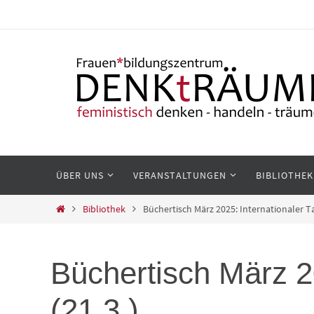
Zum
Inhalt
springen
Zum
ÜBER UNS
VERANSTALTUNGEN
BIBLIOTHEK
Inhalt
springen
Start
Bibliothek
Büchertisch März 2025: Internationaler T
Büchertisch März 2
(21.3.)