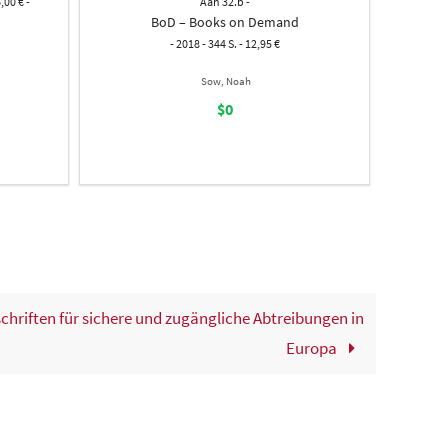
,00 € -
Aah 32.b -
BoD – Books on Demand
- 2018 - 344 S. - 12,95 €
Sow, Noah
$0
erschriften für sichere und zugängliche Abtreibungen in
Europa