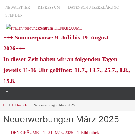
Zum
NEWSLETTER
IMPRESSUM
DATENSCHUTZERKLÄRUNG
Inhalt
SPENDEN
springen
+++
Sommerpause: 9. Juli bis 19. August
2026
+++
In dieser Zeit haben wir an folgenden Tagen
jeweils 11-16 Uhr geöffnet: 11.7., 18.7., 25.7., 8.8.,
15.8.
Start
Bibliothek
Neuerwerbungen März 2025
Neuerwerbungen März 2025
DENKtRÄUME
31. März 2025
Bibliothek