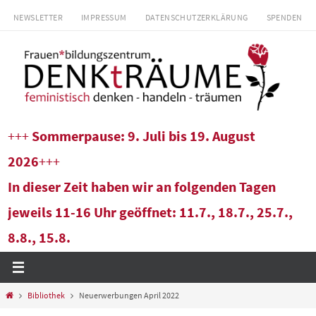
Zum
NEWSLETTER
IMPRESSUM
DATENSCHUTZERKLÄRUNG
SPENDEN
Inhalt
springen
+++
Sommerpause: 9. Juli bis 19. August
2026
+++
In dieser Zeit haben wir an folgenden Tagen
jeweils 11-16 Uhr geöffnet: 11.7., 18.7., 25.7.,
8.8., 15.8.
Start
Bibliothek
Neuerwerbungen April 2022