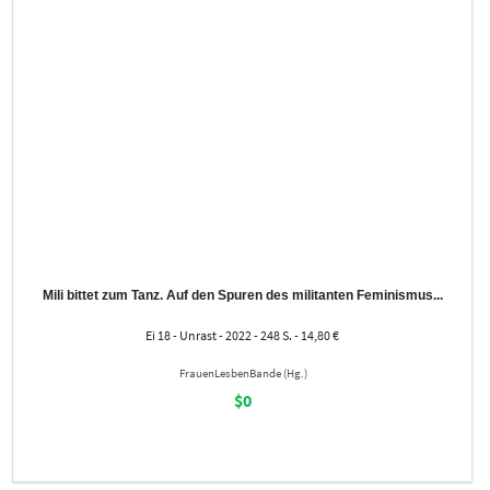
Mili bittet zum Tanz. Auf den Spuren des militanten Feminismus...
Ei 18 - Unrast - 2022 - 248 S. - 14,80 €
FrauenLesbenBande (Hg.)
$0